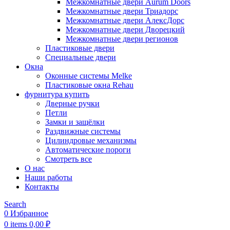
Межкомнатные двери Aurum Doors
Межкомнатные двери Триадорс
Межкомнатные двери АлексДорс
Межкомнатные двери Дворецкий
Межкомнатные двери регионов
Пластиковые двери
Специальные двери
Окна
Оконные системы Melke
Пластиковые окна Rehau
фурнитура купить
Дверные ручки
Петли
Замки и защёлки
Раздвижные системы
Цилиндровые механизмы
Автоматические пороги
Смотреть все
О нас
Наши работы
Контакты
Search
0
Избранное
0
items
0,00
₽