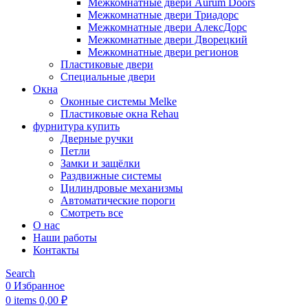
Межкомнатные двери Aurum Doors
Межкомнатные двери Триадорс
Межкомнатные двери АлексДорс
Межкомнатные двери Дворецкий
Межкомнатные двери регионов
Пластиковые двери
Специальные двери
Окна
Оконные системы Melke
Пластиковые окна Rehau
фурнитура купить
Дверные ручки
Петли
Замки и защёлки
Раздвижные системы
Цилиндровые механизмы
Автоматические пороги
Смотреть все
О нас
Наши работы
Контакты
Search
0
Избранное
0
items
0,00
₽