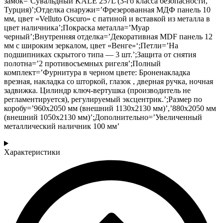
замок=’Сувальдный KALE 257L (3-го класса безопасности,
Турция)’;Отделка снаружи=’Фрезерованная МДФ панель 10
мм, цвет «Velluto Oscuro» с патиной и вставкой из металла в
цвет наличника’;Покраска металла=’Муар
черный’;Внутренняя отделка=’Декоративная MDF панель 12
мм с широким зеркалом, цвет «Венге»‘;Петли=’На
подшипниках скрытого типа — 3 шт.’;Защита от снятия
полотна=’2 противосъемных ригеля’;Полный
комплект=’Фурнитура в черном цвете: Броненакладка
врезная, накладка со шторкой, глазок , дверная ручка, ночная
задвижка. Цилиндр ключ-вертушка (производитель не
регламентируется), регулируемый эксцентрик.’;Размер по
коробу=’960х2050 мм (внешний 1130х2130 мм)’,’880х2050 мм
(внешний 1050х2130 мм)’;Дополнительно=’Увеличенный
металлический наличник 100 мм’
Характеристики