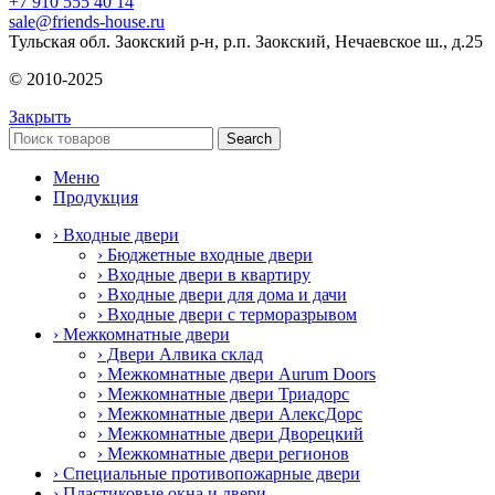
+7 910 555 40 14
sale@friends-house.ru
Тульская обл. Заокский р-н, р.п. Заокский, Нечаевское ш., д.25
© 2010-2025
Закрыть
Search
Меню
Продукция
› Входные двери
› Бюджетные входные двери
› Входные двери в квартиру
› Входные двери для дома и дачи
› Входные двери с терморазрывом
› Межкомнатные двери
› Двери Алвика склад
› Межкомнатные двери Aurum Doors
› Межкомнатные двери Триадорс
› Межкомнатные двери АлексДорс
› Межкомнатные двери Дворецкий
› Межкомнатные двери регионов
› Специальные противопожарные двери
› Пластиковые окна и двери