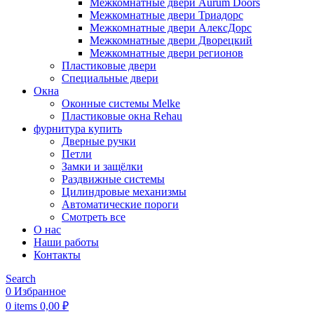
Межкомнатные двери Aurum Doors
Межкомнатные двери Триадорс
Межкомнатные двери АлексДорс
Межкомнатные двери Дворецкий
Межкомнатные двери регионов
Пластиковые двери
Специальные двери
Окна
Оконные системы Melke
Пластиковые окна Rehau
фурнитура купить
Дверные ручки
Петли
Замки и защёлки
Раздвижные системы
Цилиндровые механизмы
Автоматические пороги
Смотреть все
О нас
Наши работы
Контакты
Search
0
Избранное
0
items
0,00
₽