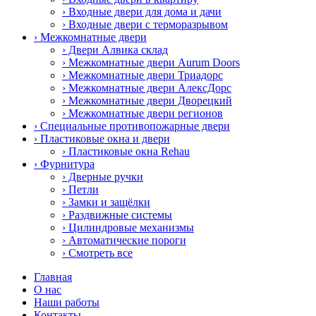
› Входные двери для дома и дачи
› Входные двери с терморазрывом
› Межкомнатные двери
› Двери Алвика склад
› Межкомнатные двери Aurum Doors
› Межкомнатные двери Триадорс
› Межкомнатные двери АлексДорс
› Межкомнатные двери Дворецкий
› Межкомнатные двери регионов
› Специальные противопожарные двери
› Пластиковые окна и двери
› Пластиковые окна Rehau
› Фурнитура
› Дверные ручки
› Петли
› Замки и защёлки
› Раздвижные системы
› Цилиндровые механизмы
› Автоматические пороги
› Смотреть все
Главная
О нас
Наши работы
Контакты