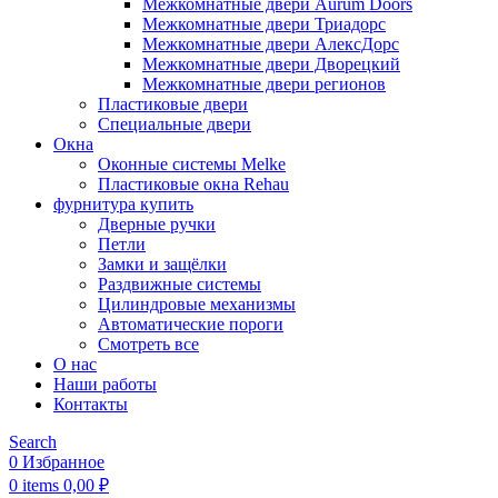
Межкомнатные двери Aurum Doors
Межкомнатные двери Триадорс
Межкомнатные двери АлексДорс
Межкомнатные двери Дворецкий
Межкомнатные двери регионов
Пластиковые двери
Специальные двери
Окна
Оконные системы Melke
Пластиковые окна Rehau
фурнитура купить
Дверные ручки
Петли
Замки и защёлки
Раздвижные системы
Цилиндровые механизмы
Автоматические пороги
Смотреть все
О нас
Наши работы
Контакты
Search
0
Избранное
0
items
0,00
₽