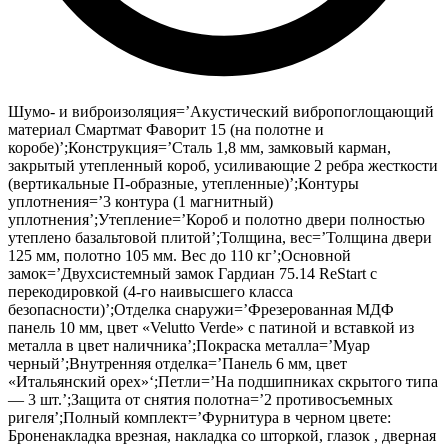
Шумо- и виброизоляция=’Акустический вибропоглощающий
материал Смартмат Фаворит 15 (на полотне и
коробе)’;Конструкция=’Сталь 1,8 мм, замковый карман,
закрытый утепленный короб, усиливающие 2 ребра жесткости
(вертикальные П-образные, утепленные)’;Контуры
уплотнения=’3 контура (1 магнитный)
уплотнения’;Утепление=’Короб и полотно двери полностью
утеплено базальтовой плитой’;Толщина, вес=’Толщина двери
125 мм, полотно 105 мм. Вес до 110 кг’;Основной
замок=’Двухсистемный замок Гардиан 75.14 ReStart с
перекодировкой (4-го наивысшего класса
безопасности)’;Отделка снаружи=’Фрезерованная МДФ
панель 10 мм, цвет «Velutto Verde» с патиной и вставкой из
металла в цвет наличника’;Покраска металла=’Муар
черный’;Внутренняя отделка=’Панель 6 мм, цвет
«Итальянский орех»‘;Петли=’На подшипниках скрытого типа
— 3 шт.’;Защита от снятия полотна=’2 противосъемных
ригеля’;Полный комплект=’Фурнитура в черном цвете:
Броненакладка врезная, накладка со шторкой, глазок , дверная