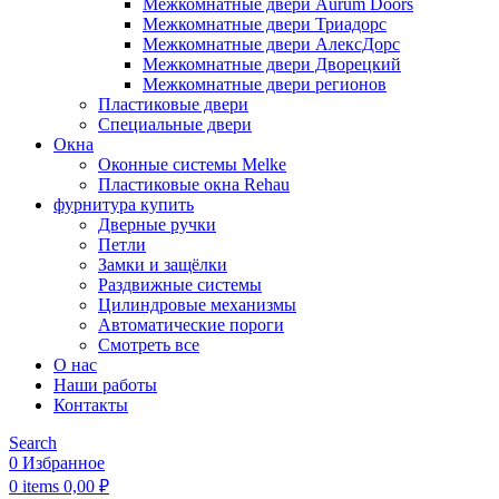
Межкомнатные двери Aurum Doors
Межкомнатные двери Триадорс
Межкомнатные двери АлексДорс
Межкомнатные двери Дворецкий
Межкомнатные двери регионов
Пластиковые двери
Специальные двери
Окна
Оконные системы Melke
Пластиковые окна Rehau
фурнитура купить
Дверные ручки
Петли
Замки и защёлки
Раздвижные системы
Цилиндровые механизмы
Автоматические пороги
Смотреть все
О нас
Наши работы
Контакты
Search
0
Избранное
0
items
0,00
₽