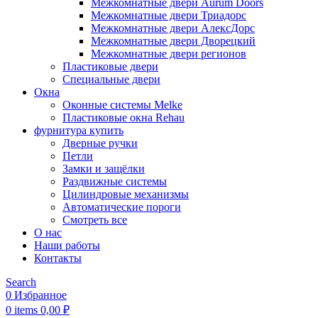
Межкомнатные двери Aurum Doors
Межкомнатные двери Триадорс
Межкомнатные двери АлексДорс
Межкомнатные двери Дворецкий
Межкомнатные двери регионов
Пластиковые двери
Специальные двери
Окна
Оконные системы Melke
Пластиковые окна Rehau
фурнитура купить
Дверные ручки
Петли
Замки и защёлки
Раздвижные системы
Цилиндровые механизмы
Автоматические пороги
Смотреть все
О нас
Наши работы
Контакты
Search
0
Избранное
0
items
0,00
₽