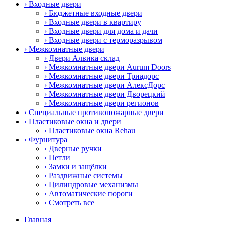
› Входные двери
› Бюджетные входные двери
› Входные двери в квартиру
› Входные двери для дома и дачи
› Входные двери с терморазрывом
› Межкомнатные двери
› Двери Алвика склад
› Межкомнатные двери Aurum Doors
› Межкомнатные двери Триадорс
› Межкомнатные двери АлексДорс
› Межкомнатные двери Дворецкий
› Межкомнатные двери регионов
› Специальные противопожарные двери
› Пластиковые окна и двери
› Пластиковые окна Rehau
› Фурнитура
› Дверные ручки
› Петли
› Замки и защёлки
› Раздвижные системы
› Цилиндровые механизмы
› Автоматические пороги
› Смотреть все
Главная