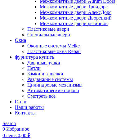
Межкомнатные двери Aurum Doors
Межкомнатные двери Триадорс
Межкомнатные двери АлексДорс
Межкомнатные двери Дворецкий
Межкомнатные двери регионов
Пластиковые двери
Специальные двери
Окна
Оконные системы Melke
Пластиковые окна Rehau
фурнитура купить
Дверные ручки
Петли
Замки и защёлки
Раздвижные системы
Цилиндровые механизмы
Автоматические пороги
Смотреть все
О нас
Наши работы
Контакты
Search
0
Избранное
0
items
0,00
₽