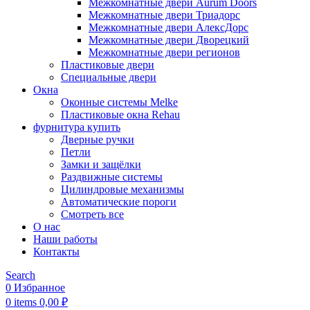
Межкомнатные двери Aurum Doors
Межкомнатные двери Триадорс
Межкомнатные двери АлексДорс
Межкомнатные двери Дворецкий
Межкомнатные двери регионов
Пластиковые двери
Специальные двери
Окна
Оконные системы Melke
Пластиковые окна Rehau
фурнитура купить
Дверные ручки
Петли
Замки и защёлки
Раздвижные системы
Цилиндровые механизмы
Автоматические пороги
Смотреть все
О нас
Наши работы
Контакты
Search
0
Избранное
0
items
0,00
₽