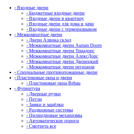
› Входные двери
› Бюджетные входные двери
› Входные двери в квартиру
› Входные двери для дома и дачи
› Входные двери с терморазрывом
› Межкомнатные двери
› Двери Алвика склад
› Межкомнатные двери Aurum Doors
› Межкомнатные двери Триадорс
› Межкомнатные двери АлексДорс
› Межкомнатные двери Дворецкий
› Межкомнатные двери регионов
› Специальные противопожарные двери
› Пластиковые окна и двери
› Пластиковые окна Rehau
› Фурнитура
› Дверные ручки
› Петли
› Замки и защёлки
› Раздвижные системы
› Цилиндровые механизмы
› Автоматические пороги
› Смотреть все