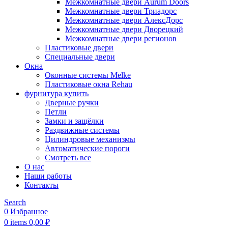
Межкомнатные двери Aurum Doors
Межкомнатные двери Триадорс
Межкомнатные двери АлексДорс
Межкомнатные двери Дворецкий
Межкомнатные двери регионов
Пластиковые двери
Специальные двери
Окна
Оконные системы Melke
Пластиковые окна Rehau
фурнитура купить
Дверные ручки
Петли
Замки и защёлки
Раздвижные системы
Цилиндровые механизмы
Автоматические пороги
Смотреть все
О нас
Наши работы
Контакты
Search
0
Избранное
0
items
0,00
₽