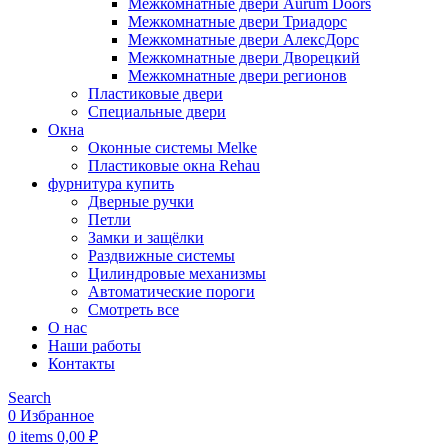
Межкомнатные двери Aurum Doors
Межкомнатные двери Триадорс
Межкомнатные двери АлексДорс
Межкомнатные двери Дворецкий
Межкомнатные двери регионов
Пластиковые двери
Специальные двери
Окна
Оконные системы Melke
Пластиковые окна Rehau
фурнитура купить
Дверные ручки
Петли
Замки и защёлки
Раздвижные системы
Цилиндровые механизмы
Автоматические пороги
Смотреть все
О нас
Наши работы
Контакты
Search
0
Избранное
0
items
0,00
₽