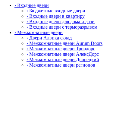
› Входные двери
› Бюджетные входные двери
› Входные двери в квартиру
› Входные двери для дома и дачи
› Входные двери с терморазрывом
› Межкомнатные двери
› Двери Алвика склад
› Межкомнатные двери Aurum Doors
› Межкомнатные двери Триадорс
› Межкомнатные двери АлексДорс
› Межкомнатные двери Дворецкий
› Межкомнатные двери регионов
› Специальные противопожарные двери
› Пластиковые окна и двери
› Пластиковые окна Rehau
› Фурнитура
› Дверные ручки
› Петли
› Замки и защёлки
› Раздвижные системы
› Цилиндровые механизмы
› Автоматические пороги
› Смотреть все
Главная