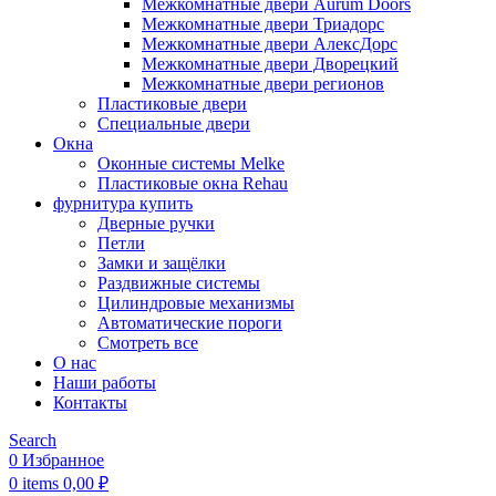
Межкомнатные двери Aurum Doors
Межкомнатные двери Триадорс
Межкомнатные двери АлексДорс
Межкомнатные двери Дворецкий
Межкомнатные двери регионов
Пластиковые двери
Специальные двери
Окна
Оконные системы Melke
Пластиковые окна Rehau
фурнитура купить
Дверные ручки
Петли
Замки и защёлки
Раздвижные системы
Цилиндровые механизмы
Автоматические пороги
Смотреть все
О нас
Наши работы
Контакты
Search
0
Избранное
0
items
0,00
₽