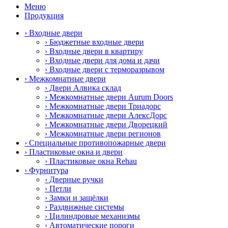
Меню
Продукция
› Входные двери
› Бюджетные входные двери
› Входные двери в квартиру
› Входные двери для дома и дачи
› Входные двери с терморазрывом
› Межкомнатные двери
› Двери Алвика склад
› Межкомнатные двери Aurum Doors
› Межкомнатные двери Триадорс
› Межкомнатные двери АлексДорс
› Межкомнатные двери Дворецкий
› Межкомнатные двери регионов
› Специальные противопожарные двери
› Пластиковые окна и двери
› Пластиковые окна Rehau
› Фурнитура
› Дверные ручки
› Петли
› Замки и защёлки
› Раздвижные системы
› Цилиндровые механизмы
› Автоматические пороги