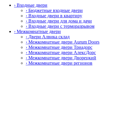
› Входные двери
› Бюджетные входные двери
› Входные двери в квартиру
› Входные двери для дома и дачи
› Входные двери с терморазрывом
› Межкомнатные двери
› Двери Алвика склад
› Межкомнатные двери Aurum Doors
› Межкомнатные двери Триадорс
› Межкомнатные двери АлексДорс
› Межкомнатные двери Дворецкий
› Межкомнатные двери регионов
› Специальные противопожарные двери
› Пластиковые окна и двери
› Пластиковые окна Rehau
› Фурнитура
› Дверные ручки
› Петли
› Замки и защёлки
› Раздвижные системы
› Цилиндровые механизмы
› Автоматические пороги
› Смотреть все
Главная