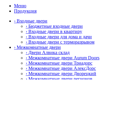
Меню
Продукция
› Входные двери
› Бюджетные входные двери
› Входные двери в квартиру
› Входные двери для дома и дачи
› Входные двери с терморазрывом
› Межкомнатные двери
› Двери Алвика склад
› Межкомнатные двери Aurum Doors
› Межкомнатные двери Триадорс
› Межкомнатные двери АлексДорс
› Межкомнатные двери Дворецкий
› Межкомнатные двери регионов
› Специальные противопожарные двери
› Пластиковые окна и двери
› Пластиковые окна Rehau
› Фурнитура
› Дверные ручки
› Петли
› Замки и защёлки
› Раздвижные системы
› Цилиндровые механизмы