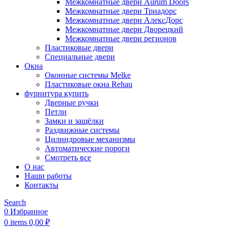
Межкомнатные двери Aurum Doors
Межкомнатные двери Триадорс
Межкомнатные двери АлексДорс
Межкомнатные двери Дворецкий
Межкомнатные двери регионов
Пластиковые двери
Специальные двери
Окна
Оконные системы Melke
Пластиковые окна Rehau
фурнитура купить
Дверные ручки
Петли
Замки и защёлки
Раздвижные системы
Цилиндровые механизмы
Автоматические пороги
Смотреть все
О нас
Наши работы
Контакты
Search
0
Избранное
0
items
0,00
₽