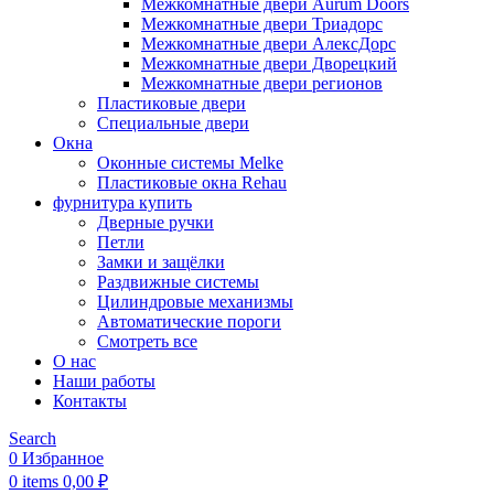
Межкомнатные двери Aurum Doors
Межкомнатные двери Триадорс
Межкомнатные двери АлексДорс
Межкомнатные двери Дворецкий
Межкомнатные двери регионов
Пластиковые двери
Специальные двери
Окна
Оконные системы Melke
Пластиковые окна Rehau
фурнитура купить
Дверные ручки
Петли
Замки и защёлки
Раздвижные системы
Цилиндровые механизмы
Автоматические пороги
Смотреть все
О нас
Наши работы
Контакты
Search
0
Избранное
0
items
0,00
₽