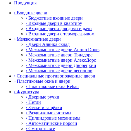
Продукция
› Входные двери
› Бюджетные входные двери
› Входные двери в квартиру
› Входные двери для дома и дачи
› Входные двери с терморазрывом
› Межкомнатные двери
› Двери Алвика склад
› Межкомнатные двери Aurum Doors
› Межкомнатные двери Триадорс
› Межкомнатные двери АлексДорс
› Межкомнатные двери Дворецкий
› Межкомнатные двери регионов
› Специальные противопожарные двери
› Пластиковые окна и двери
› Пластиковые окна Rehau
› Фурнитура
› Дверные ручки
› Петли
› Замки и защёлки
› Раздвижные системы
› Цилиндровые механизмы
› Автоматические пороги
› Смотреть все